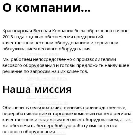
О компании...
Главная
Красноярская Весовая Компания была образована в июне
Весы и компоненты
2013 года с целью обеспечения предприятий
качественным весовым оборудованием и сервисным
Автомобильные весы
обслуживанием весового оборудования.
Вагонные весы
Мы работаем непосредственно с производителями
Весы для животных
весового оборудования и готовы предложить наилучшее
Крановые весы
решение по запросам наших клиентов.
Лабораторные весы
Медицинские весы
Напольные весы
Наша миссия
Настольные весы
ЗиП для весов
Аккумуляторы
Обеспечить сельскохозяйственные, производственные,
Гири калибровочные
перерабатывающие и торговые компании нашего региона
Тензодатчики
качественным и надежным весовым оборудованием, а так
Индикаторы
же обеспечить бесперебойную работу имеющегося
Узлы встройки
весового оборудования.
Тензокабель