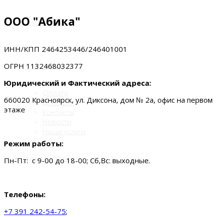
ООО "Абика"
Ремонт весов
ИНН/КПП 2464253446/246401001
ОГРН 1132468032377
О компании
Юридический и Фактический адреса:
Оплата
660020
Красноярск
,
ул. Диксона, дом № 2а, офис на первом
Доставка
этаже
Контакты
Новости
Наши услуги
Режим работы:
Наши работы
Пн-Пт: с 9-00 до 18-00; Сб,Вс: выходные.
Телефоны:
+7 391 242-54-75
;